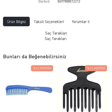
Barkod:
8697888012212
Ürün Bilgisi
Taksit Seçenekleri
Yorumlar
0
Saç Tarakları
​Saç Tarakları
Bunları da Beğenebilirsiniz
%14
İNDIRIM
%14
İNDIRIM