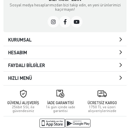
Sosyal medya hesaplarımızdan bizi takip edin, en yeni ürünlerimizi
kaçırmayın!
KURUMSAL
HESABIM
FAYDALI BİLGİLER
HIZLI MENÜ
GÜVENLİ ALIŞVERİŞ
İADE GARANTİSİ
ÜCRETSİZ KARGO
256bit SSL ile
14 gün içinde iade
1750 TL ve üzeri
güvendesiniz
garantisi
alışverişlerinizde