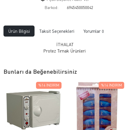
Barkod:
6945450050042
Ürün Bilgisi
Taksit Seçenekleri
Yorumlar
0
İTHALAT
Protez Tırnak Ürünleri
Bunları da Beğenebilirsiniz
%14
İNDIRIM
%14
İNDIRIM