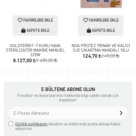
FAVORILERE EKLE
FAVORILERE EKLE
SEPETE EKLE
SEPETE EKLE
GOLDTERM F-7 KURU HAVA
NOA PROTEZ TIRNAK VE KALICI
STERİLİZATÖR MAKİNE MANUEL
OJE ÇIKARTMA MANDALI 10LU
225W
145,00
124,70
9.450,00
8.127,00
E BÜLTENE ABONE OLUN
Fırsatlar ve duyurularımız hakkında bilgi sahibi olmak için
kaydolun!
Gizlilik politikasını
okudum ve elektronik posta almayı kabul
ediyorum.