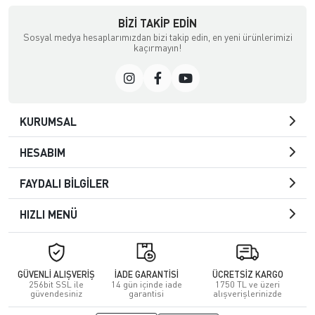
BIZI TAKIP EDIN
Sosyal medya hesaplarımızdan bizi takip edin, en yeni ürünlerimizi
kaçırmayın!
KURUMSAL
HESABIM
FAYDALI BİLGİLER
HIZLI MENÜ
GÜVENLİ ALIŞVERİŞ
İADE GARANTİSİ
ÜCRETSİZ KARGO
256bit SSL ile
14 gün içinde iade
1750 TL ve üzeri
güvendesiniz
garantisi
alışverişlerinizde