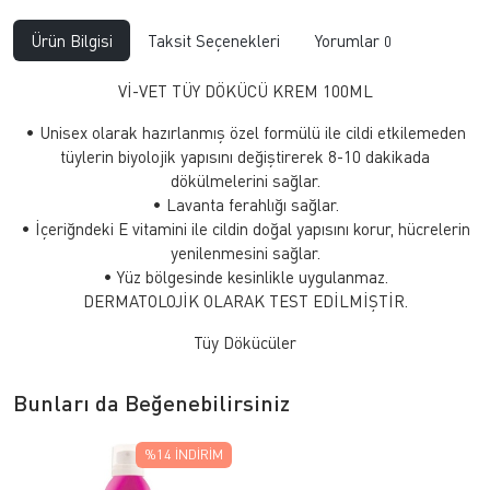
Ürün Bilgisi
Taksit Seçenekleri
Yorumlar
0
Vİ-VET TÜY DÖKÜCÜ KREM 100ML
• Unisex olarak hazırlanmış özel formülü ile cildi etkilemeden
tüylerin biyolojik yapısını değiştirerek 8-10 dakikada
dökülmelerini sağlar.
• Lavanta ferahlığı sağlar.
• İçeriğndeki E vitamini ile cildin doğal yapısını korur, hücrelerin
yenilenmesini sağlar.
• Yüz bölgesinde kesinlikle uygulanmaz.
DERMATOLOJİK OLARAK TEST EDİLMİŞTİR.
Tüy Dökücüler
Bunları da Beğenebilirsiniz
%14
İNDIRIM