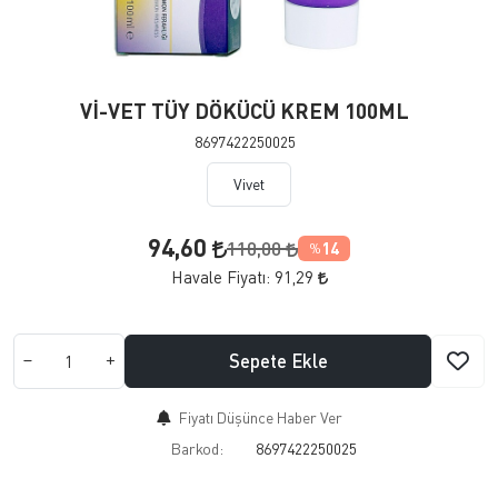
Vİ-VET TÜY DÖKÜCÜ KREM 100ML
8697422250025
Vivet
94,60
110,00
14
%
Havale Fiyatı:
91,29
Sepete Ekle
Fiyatı Düşünce Haber Ver
Barkod:
8697422250025