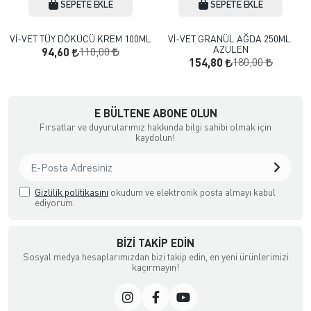
SEPETE EKLE
SEPETE EKLE
Vİ-VET TÜY DÖKÜCÜ KREM 100ML
Vİ-VET GRANÜL AĞDA 250ML.
AZULEN
110,00
94,60
180,00
154,80
a Ödemeli yada Kredi Kartı ile Satın Alabileceğiniz Güvenli Bir e-tic
E BÜLTENE ABONE OLUN
Fırsatlar ve duyurularımız hakkında bilgi sahibi olmak için
kaydolun!
Gizlilik politikasını
okudum ve elektronik posta almayı kabul
ediyorum.
BIZI TAKIP EDIN
Sosyal medya hesaplarımızdan bizi takip edin, en yeni ürünlerimizi
kaçırmayın!