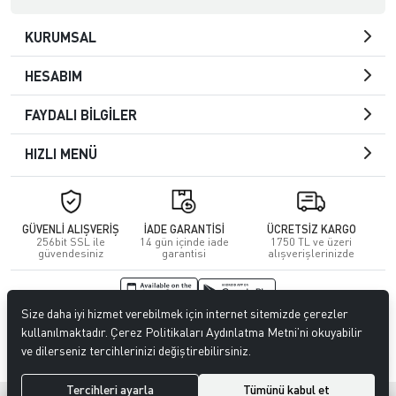
KURUMSAL
HESABIM
FAYDALI BİLGİLER
HIZLI MENÜ
GÜVENLİ ALIŞVERİŞ
İADE GARANTİSİ
ÜCRETSİZ KARGO
256bit SSL ile
14 gün içinde iade
1750 TL ve üzeri
güvendesiniz
garantisi
alışverişlerinizde
Size daha iyi hizmet verebilmek için internet sitemizde çerezler
© 2026
Kuafördepo
. Tüm hakları saklıdır.
kullanılmaktadır. Çerez Politikaları Aydınlatma Metni’ni okuyabilir
ve dilerseniz tercihlerinizi değiştirebilirsiniz.
Tercihleri ayarla
Tümünü kabul et
®
Hipotenüs
Yeni Nesil E-Ticaret Sistemleri ile Hazırlanmıştır.