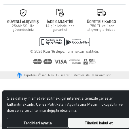
GÜVENLİ ALIŞVERİŞ
İADE GARANTİSİ
ÜCRETSİZ KARGO
256bit SSL ile
14 gün içinde iade
1750 TL ve üzeri
güvendesiniz
garantisi
alışverişlerinizde
© 2026
Kuafördepo
. Tüm hakları saklıdır.
®
Hipotenüs
Yeni Nesil E-Ticaret Sistemleri ile Hazırlanmıştır.
Size daha iyi hizmet verebilmek için internet sitemizde çerezler
kullanılmaktadır. Çerez Politikaları Aydınlatma Metni’ni okuyabilir ve
dilerseniz tercihlerinizi değiştirebilirsiniz.
Tercihleri ayarla
Tümünü kabul et