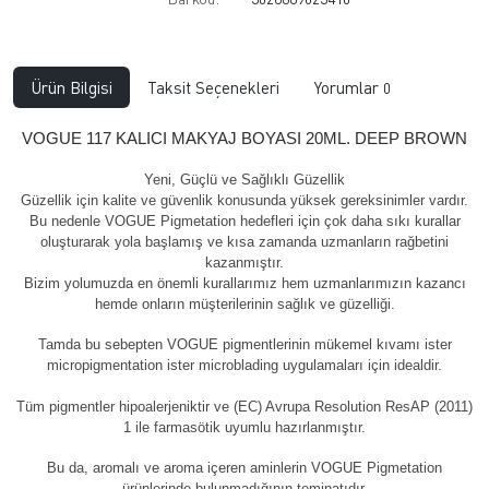
Ürün Bilgisi
Taksit Seçenekleri
Yorumlar
0
VOGUE 117 KALICI MAKYAJ BOYASI 20ML. DEEP BROWN
Yeni, Güçlü ve Sağlıklı Güzellik
Güzellik için kalite ve güvenlik konusunda yüksek gereksinimler vardır.
Bu nedenle VOGUE Pigmetation hedefleri için çok daha sıkı kurallar
oluşturarak yola başlamış ve kısa zamanda uzmanların rağbetini
kazanmıştır.
Bizim yolumuzda en önemli kurallarımız hem uzmanlarımızın kazancı
hemde onların müşterilerinin sağlık ve güzelliği.
Tamda bu sebepten VOGUE pigmentlerinin mükemel kıvamı ister
micropigmentation ister microblading uygulamaları için idealdir.
Tüm pigmentler hipoalerjeniktir ve (EC) Avrupa Resolution ResAP (2011)
1 ile farmasötik uyumlu hazırlanmıştır.
Bu da, aromalı ve aroma içeren aminlerin VOGUE Pigmetation
ürünlerinde bulunmadığının teminatıdır.