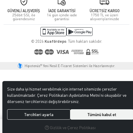
GÜVENLİ ALIŞVERİŞ
İADE GARANTİSİ
ÜCRETSİZ KARGO
256bit SSL ile
14 gün içinde iade
1750 TL ve üzeri
güvendesiniz
garantisi
alışverişlerinizde
© 2026
Kuafördepo
. Tüm hakları saklıdır.
®
Hipotenüs
Yeni Nesil E-Ticaret Sistemleri ile Hazırlanmıştır.
Size daha iyi hizmet verebilmek için internet sitemizde çerezler
kullanılmaktadır. Çerez Politikaları Aydınlatma Metni’ni okuyabilir ve
dilerseniz tercihlerinizi değiştirebilirsiniz.
Tercihleri ayarla
Tümünü kabul et
0
0
Gizlilik ve Çerez Politikası
MENÜ
ARAMA
ÜYELIK
FAVORILERIM
SEPETIM