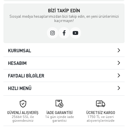
BIZI TAKIP EDIN
Sosyal medya hesaplarımızdan bizi takip edin, en yeni ürünlerimizi
kaçırmayın!
KURUMSAL
HESABIM
FAYDALI BİLGİLER
HIZLI MENÜ
GÜVENLİ ALIŞVERİŞ
İADE GARANTİSİ
ÜCRETSİZ KARGO
256bit SSL ile
14 gün içinde iade
1750 TL ve üzeri
güvendesiniz
garantisi
alışverişlerinizde