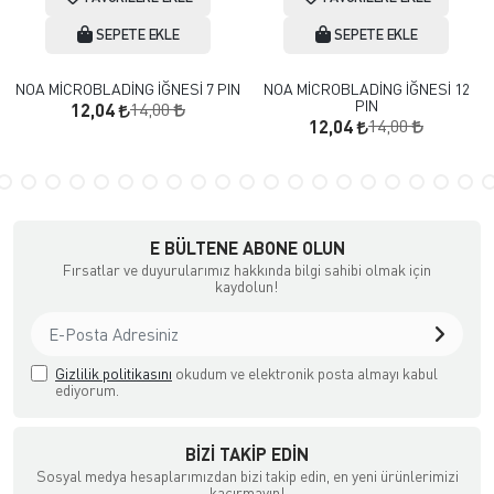
SEPETE EKLE
SEPETE EKLE
NOA MİCROBLADİNG İĞNESİ 7 PIN
NOA MİCROBLADİNG İĞNESİ 12
PIN
14,00
12,04
14,00
12,04
E BÜLTENE ABONE OLUN
Fırsatlar ve duyurularımız hakkında bilgi sahibi olmak için
kaydolun!
Gizlilik politikasını
okudum ve elektronik posta almayı kabul
ediyorum.
BIZI TAKIP EDIN
Sosyal medya hesaplarımızdan bizi takip edin, en yeni ürünlerimizi
kaçırmayın!