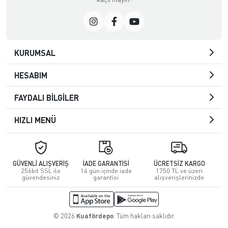
KURUMSAL
HESABIM
FAYDALI BİLGİLER
HIZLI MENÜ
GÜVENLİ ALIŞVERİŞ
İADE GARANTİSİ
ÜCRETSİZ KARGO
256bit SSL ile
14 gün içinde iade
1750 TL ve üzeri
güvendesiniz
garantisi
alışverişlerinizde
© 2026
Kuafördepo
. Tüm hakları saklıdır.