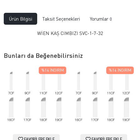
Ürün Bilgisi
Taksit Seçenekleri
Yorumlar
0
WİEN KAŞ CIMBIZI SVC-1-7-32
Bunları da Beğenebilirsiniz
%14
İNDIRIM
%14
İNDIRIM
FAVORILERE EKLE
FAVORILERE EKLE