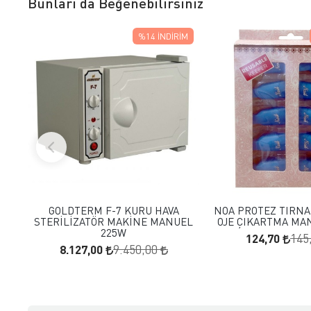
Bunları da Beğenebilirsiniz
%14
İNDIRIM
FAVORILERE EKLE
FAVORILERE
SEPETE EKLE
SEPETE E
GOLDTERM F-7 KURU HAVA
NOA PROTEZ TIRNAK
STERİLİZATÖR MAKİNE MANUEL
OJE ÇIKARTMA MA
225W
124,70
145
8.127,00
9.450,00