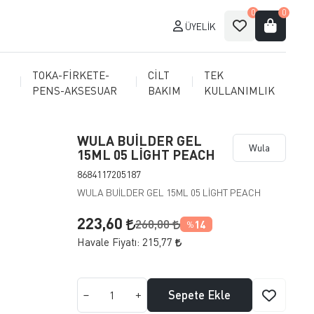
0
0
ÜYELIK
TOKA-FİRKETE-
CİLT
TEK
PENS-AKSESUAR
BAKIM
KULLANIMLIK
WULA BUİLDER GEL
Wula
15ML 05 LİGHT PEACH
8684117205187
WULA BUİLDER GEL 15ML 05 LİGHT PEACH
223,60
260,00
14
%
Havale Fiyatı:
215,77
Sepete Ekle