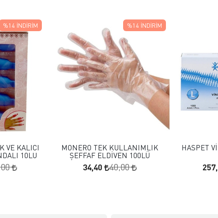
%14
İNDIRIM
%14
İNDIRIM
 EKLE
FAVORILERE EKLE
KLE
SEPETE EKLE
 VE KALICI
MONERO TEK KULLANIMLIK
HASPET Vİ
NDALI 10LU
ŞEFFAF ELDİVEN 100LÜ
34,40
257
,00
40,00