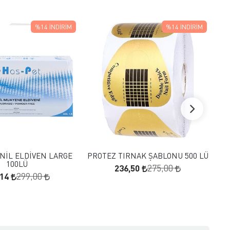
%14
İNDIRIM
%14
İNDIRIM
FAVORILERE EKLE
FAVORILERE EKLE
SEPETE EKLE
SEPETE EKLE
NİL ELDİVEN LARGE
PROTEZ TIRNAK ŞABLONU 500 LÜ
100LÜ
236,50
275,00
,14
299,00