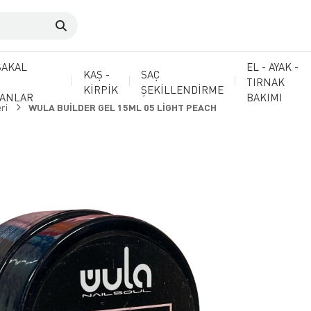
SAKAL
EL - AYAK -
KAŞ -
SAÇ
TIRNAK
KİRPİK
ŞEKİLLENDİRME
MANLAR
BAKIMI
ri
WULA BUİLDER GEL 15ML 05 LİGHT PEACH