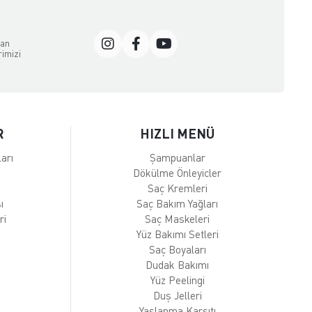
dan
rimizi
R
HIZLI MENÜ
arı
Şampuanlar
Dökülme Önleyicler
Saç Kremleri
ı
Saç Bakım Yağları
ri
Saç Maskeleri
Yüz Bakımı Setleri
Saç Boyaları
Dudak Bakımı
Yüz Peelingi
Duş Jelleri
Yaşlanma Karşıtı