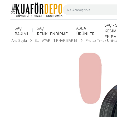
SAÇ - 
SAÇ
SAÇ
AĞDA
KESİM
BAKIMI
RENKLENDİRME
ÜRÜNLERİ
EKİP
Ana Sayfa
EL - AYAK - TIRNAK BAKIMI
Protez Tırnak Ürünle