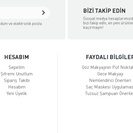
BIZI TAKIP EDIN
Sosyal medya hesaplarımız
bizi takip edin, en yeni ürünle
dum ve elektronik posta
kaçırmayın!
.
HESABIM
FAYDALI BİLGİLE
Sepetim
Göz Makyajının Püf Noktal
Şifremi Unuttum
Gece Makyajı
Sipariş Takibi
Nemlendirici Önerileri
Hesabım
Saç Maskesi Uygulamas
Yeni Üyelik
Tuzsuz Şampuan Önerile