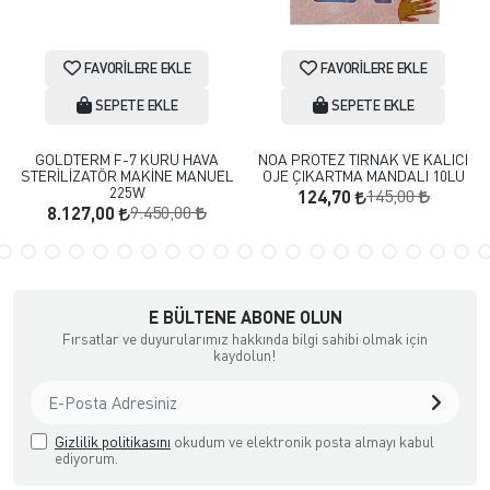
FAVORILERE EKLE
FAVORILERE EKLE
SEPETE EKLE
SEPETE EKLE
GOLDTERM F-7 KURU HAVA
NOA PROTEZ TIRNAK VE KALICI
STERİLİZATÖR MAKİNE MANUEL
OJE ÇIKARTMA MANDALI 10LU
225W
145,00
124,70
9.450,00
8.127,00
E BÜLTENE ABONE OLUN
Fırsatlar ve duyurularımız hakkında bilgi sahibi olmak için
kaydolun!
Gizlilik politikasını
okudum ve elektronik posta almayı kabul
ediyorum.