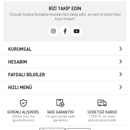
BIZI TAKIP EDIN
Sosyal medya hesaplarımızdan bizi takip edin, en yeni ürünlerimizi
kaçırmayın!
KURUMSAL
HESABIM
FAYDALI BİLGİLER
HIZLI MENÜ
GÜVENLİ ALIŞVERİŞ
İADE GARANTİSİ
ÜCRETSİZ KARGO
256bit SSL ile
14 gün içinde iade
1750 TL ve üzeri
güvendesiniz
garantisi
alışverişlerinizde