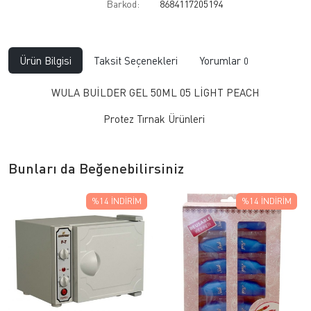
Barkod:
8684117205194
Ürün Bilgisi
Taksit Seçenekleri
Yorumlar
0
WULA BUİLDER GEL 50ML 05 LİGHT PEACH
Protez Tırnak Ürünleri
Bunları da Beğenebilirsiniz
%14
İNDIRIM
%14
İNDIRIM