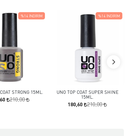
%14
İNDIRIM
%14
İNDIRIM
FAVORILERE EKLE
FAVORILERE EKLE
SEPETE EKLE
SEPETE EKLE
COAT STRONG 15ML.
UNO TOP COAT SUPER SHINE
U
15ML.
,60
210,00
180,60
210,00