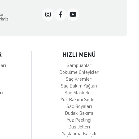
dan
rimizi
R
HIZLI MENÜ
arı
Şampuanlar
Dökülme Önleyicler
Saç Kremleri
ı
Saç Bakım Yağları
ri
Saç Maskeleri
Yüz Bakımı Setleri
Saç Boyaları
Dudak Bakımı
Yüz Peelingi
Duş Jelleri
Yaşlanma Karşıtı