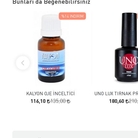
Bunları da Beğenebilirsiniz
%14
İNDIRIM
FAVORILERE EKLE
FAVORILERE
SEPETE EKLE
SEPETE E
KALYON OJE İNCELTİCİ
UNO LUX TIRNAK P
116,10
180,60
135,00
210