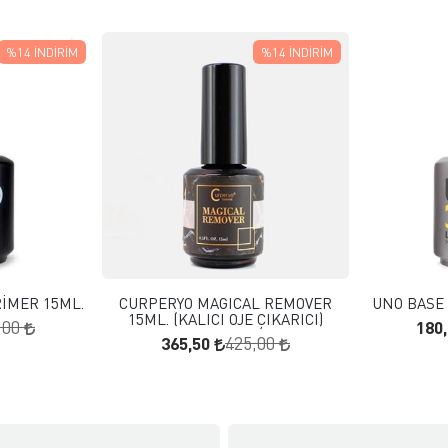
%14
İNDIRIM
%14
İNDIRIM
 EKLE
FAVORILERE EKLE
KLE
SEPETE EKLE
RİMER 15ML.
CURPERYO MAGICAL REMOVER
UNO BASE 
15ML. (KALICI OJE ÇIKARICI)
180
,00
365,50
425,00