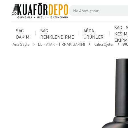
SAÇ - 
SAÇ
SAÇ
AĞDA
KESİM
BAKIMI
RENKLENDİRME
ÜRÜNLERİ
EKİP
Ana Sayfa
EL - AYAK - TIRNAK BAKIMI
Kalıcı Ojeler
WU