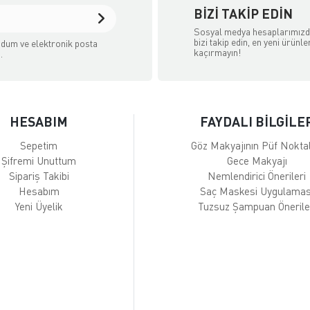
BIZI TAKIP EDIN
Sosyal medya hesaplarımız
bizi takip edin, en yeni ürünle
dum ve elektronik posta
kaçırmayın!
.
HESABIM
FAYDALI BİLGİLE
Sepetim
Göz Makyajının Püf Noktal
Şifremi Unuttum
Gece Makyajı
Sipariş Takibi
Nemlendirici Önerileri
Hesabım
Saç Maskesi Uygulamas
Yeni Üyelik
Tuzsuz Şampuan Önerile