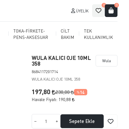
0
0
ÜYELIK
TOKA-FİRKETE-
CİLT
TEK
PENS-AKSESUAR
BAKIM
KULLANIMLIK
WULA KALICI OJE 10ML
Wula
358
8684117201714
WULA KALICI OJE 10ML 358
197,80
230,00
14
%
Havale Fiyatı:
190,88
Sepete Ekle