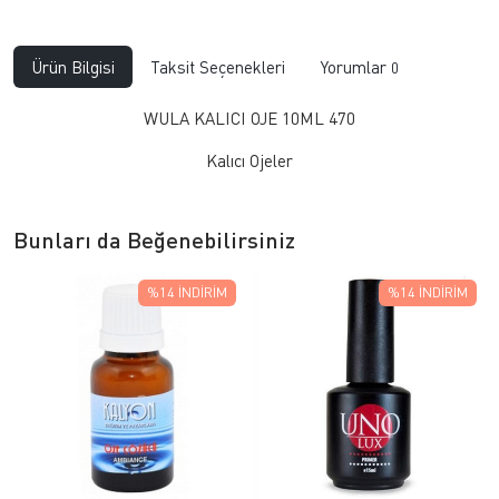
Ürün Bilgisi
Taksit Seçenekleri
Yorumlar
0
WULA KALICI OJE 10ML 470
Kalıcı Ojeler
Bunları da Beğenebilirsiniz
%14
İNDIRIM
%14
İNDIRIM