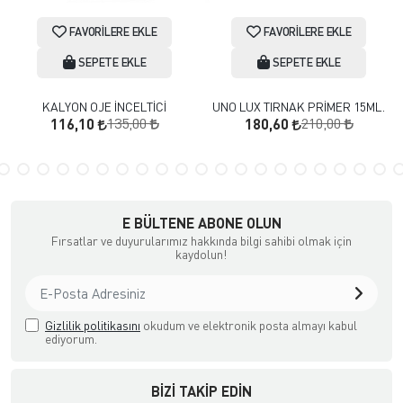
FAVORILERE EKLE
FAVORILERE EKLE
SEPETE EKLE
SEPETE EKLE
KALYON OJE İNCELTİCİ
UNO LUX TIRNAK PRİMER 15ML.
135,00
210,00
116,10
180,60
E BÜLTENE ABONE OLUN
Fırsatlar ve duyurularımız hakkında bilgi sahibi olmak için
kaydolun!
Gizlilik politikasını
okudum ve elektronik posta almayı kabul
ediyorum.
BIZI TAKIP EDIN