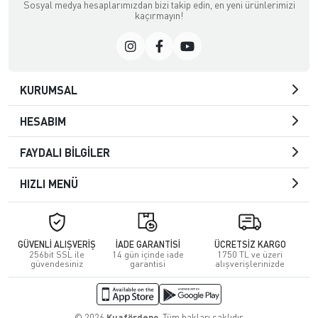
Sosyal medya hesaplarımızdan bizi takip edin, en yeni ürünlerimizi
kaçırmayın!
KURUMSAL
HESABIM
FAYDALI BİLGİLER
HIZLI MENÜ
GÜVENLİ ALIŞVERİŞ
İADE GARANTİSİ
ÜCRETSİZ KARGO
256bit SSL ile
14 gün içinde iade
1750 TL ve üzeri
güvendesiniz
garantisi
alışverişlerinizde
© 2026
Kuafördepo
. Tüm hakları saklıdır.