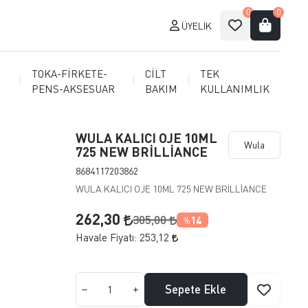
0
0
ÜYELIK
TOKA-FİRKETE-
CİLT
TEK
PENS-AKSESUAR
BAKIM
KULLANIMLIK
WULA KALICI OJE 10ML
Wula
725 NEW BRİLLİANCE
8684117203862
WULA KALICI OJE 10ML 725 NEW BRİLLİANCE
262,30
305,00
14
%
Havale Fiyatı:
253,12
Sepete Ekle