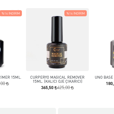
%14
İNDIRIM
%14
İNDIRIM
 EKLE
FAVORILERE EKLE
KLE
SEPETE EKLE
RİMER 15ML.
CURPERYO MAGICAL REMOVER
UNO BASE 
15ML. (KALICI OJE ÇIKARICI)
180
,00
365,50
425,00