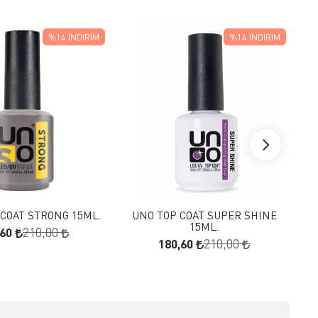
%14
İNDIRIM
%14
İNDIRIM
FAVORILERE EKLE
FAVORILERE EKLE
SEPETE EKLE
SEPETE EKLE
COAT STRONG 15ML.
UNO TOP COAT SUPER SHINE
U
15ML.
,60
210,00
180,60
210,00