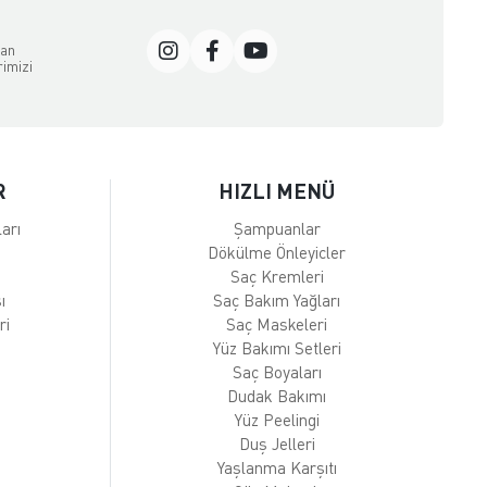
dan
rimizi
R
HIZLI MENÜ
arı
Şampuanlar
Dökülme Önleyicler
Saç Kremleri
ı
Saç Bakım Yağları
ri
Saç Maskeleri
Yüz Bakımı Setleri
Saç Boyaları
Dudak Bakımı
Yüz Peelingi
Duş Jelleri
Yaşlanma Karşıtı