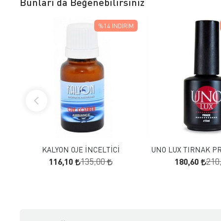
Bunları da Beğenebilirsiniz
%14
İNDIRIM
FAVORILERE EKLE
FAVORILERE
SEPETE EKLE
SEPETE E
KALYON OJE İNCELTİCİ
UNO LUX TIRNAK P
116,10
180,60
135,00
210