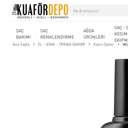
SAÇ - 
SAÇ
SAÇ
AĞDA
KESİM
BAKIMI
RENKLENDİRME
ÜRÜNLERİ
EKİP
Ana Sayfa
EL - AYAK - TIRNAK BAKIMI
Kalıcı Ojeler
WU