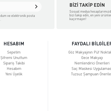
BIZI TAKIP EDIN
Sosyal medya hesaplarımız
bizi takip edin, en yeni ürünle
dum ve elektronik posta
kaçırmayın!
.
HESABIM
FAYDALI BİLGİLE
Sepetim
Göz Makyajının Püf Noktal
Şifremi Unuttum
Gece Makyajı
Sipariş Takibi
Nemlendirici Önerileri
Hesabım
Saç Maskesi Uygulamas
Yeni Üyelik
Tuzsuz Şampuan Önerile