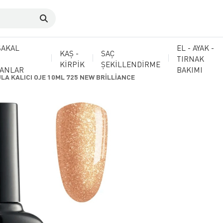
SAKAL
EL - AYAK -
KAŞ -
SAÇ
TIRNAK
KİRPİK
ŞEKİLLENDİRME
MANLAR
BAKIMI
LA KALICI OJE 10ML 725 NEW BRİLLİANCE