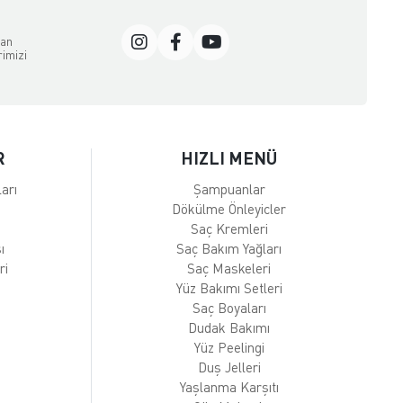
dan
rimizi
R
HIZLI MENÜ
arı
Şampuanlar
Dökülme Önleyicler
Saç Kremleri
ı
Saç Bakım Yağları
ri
Saç Maskeleri
Yüz Bakımı Setleri
Saç Boyaları
Dudak Bakımı
Yüz Peelingi
Duş Jelleri
Yaşlanma Karşıtı