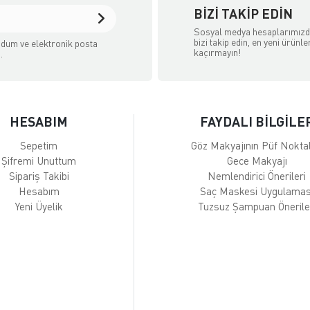
BIZI TAKIP EDIN
Sosyal medya hesaplarımız
bizi takip edin, en yeni ürünle
dum ve elektronik posta
kaçırmayın!
.
HESABIM
FAYDALI BİLGİLE
Sepetim
Göz Makyajının Püf Noktal
Şifremi Unuttum
Gece Makyajı
Sipariş Takibi
Nemlendirici Önerileri
Hesabım
Saç Maskesi Uygulamas
Yeni Üyelik
Tuzsuz Şampuan Önerile