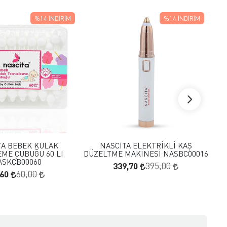
%14
İNDIRIM
%14
İNDIRIM
FAVORILERE EKLE
FAVORILERE EKLE
SEPETE EKLE
SEPETE EKLE
TA BEBEK KULAK
NASCITA ELEKTRİKLİ KAŞ
ME ÇUBUĞU 60 LI
DÜZELTME MAKİNESİ NASBC00016
ASKCB00060
339,70
395,00
,60
60,00