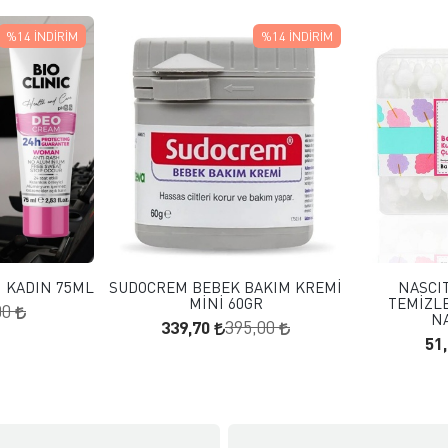
%14
İNDIRIM
%14
İNDIRIM
 EKLE
FAVORILERE EKLE
KLE
SEPETE EKLE
M KADIN 75ML
SUDOCREM BEBEK BAKIM KREMİ
NASCI
MİNİ 60GR
TEMİZLE
00
N
339,70
395,00
51