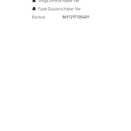
Stoğa Girince Haber Ver
Fiyatı Düşünce Haber Ver
Barkod:
8691297100409