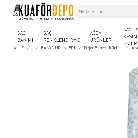
SAÇ - 
SAÇ
SAÇ
AĞDA
KESİM
BAKIMI
RENKLENDİRME
ÜRÜNLERİ
EKİP
Ana Sayfa
BANYO ÜRÜNLERİ
Diğer Banyo Ürünleri
AS