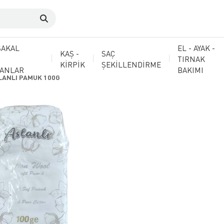
SAKAL
EL - AYAK -
KAŞ -
SAÇ
TIRNAK
KİRPİK
ŞEKİLLENDİRME
MANLAR
BAKIMI
LANLI PAMUK 100G