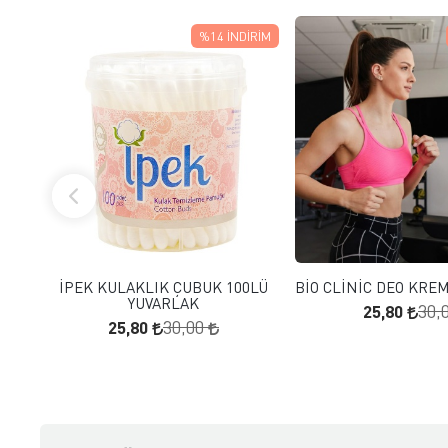
%14
İNDIRIM
FAVORILERE EKLE
FAVORILERE
SEPETE EKLE
SEPETE E
İPEK KULAKLIK ÇUBUK 100LÜ
BİO CLİNİC DEO KRE
YUVARLAK
25,80
30,
25,80
30,00