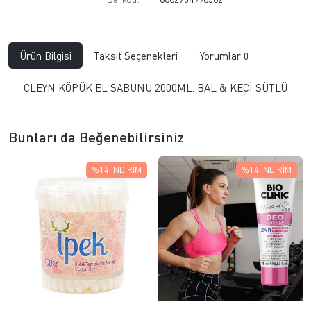
Ürün Bilgisi
Taksit Seçenekleri
Yorumlar
0
CLEYN KÖPÜK EL SABUNU 2000ML. BAL & KEÇİ SÜTLÜ
Bunları da Beğenebilirsiniz
%14
İNDIRIM
%14
İNDIRIM