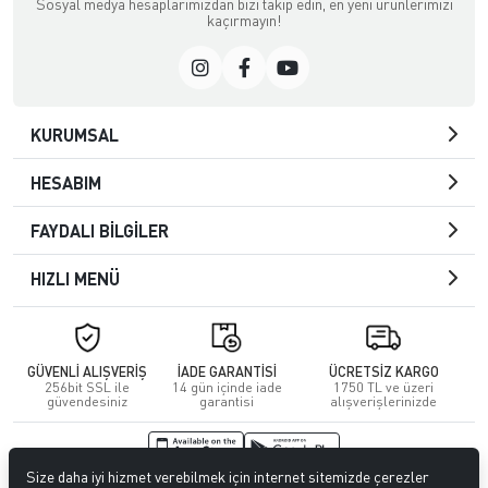
Sosyal medya hesaplarımızdan bizi takip edin, en yeni ürünlerimizi
kaçırmayın!
KURUMSAL
HESABIM
FAYDALI BİLGİLER
HIZLI MENÜ
GÜVENLİ ALIŞVERİŞ
İADE GARANTİSİ
ÜCRETSİZ KARGO
256bit SSL ile
14 gün içinde iade
1750 TL ve üzeri
güvendesiniz
garantisi
alışverişlerinizde
Size daha iyi hizmet verebilmek için internet sitemizde çerezler
© 2026
Kuafördepo
. Tüm hakları saklıdır.