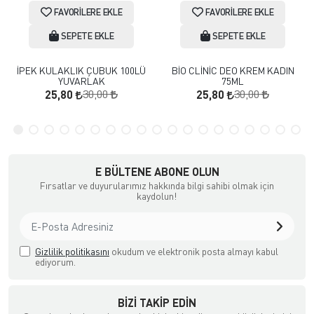
FAVORILERE EKLE
FAVORILERE EKLE
SEPETE EKLE
SEPETE EKLE
İPEK KULAKLIK ÇUBUK 100LÜ
BİO CLİNİC DEO KREM KADIN
YUVARLAK
75ML
30,00
30,00
25,80
25,80
E BÜLTENE ABONE OLUN
Fırsatlar ve duyurularımız hakkında bilgi sahibi olmak için
kaydolun!
Gizlilik politikasını
okudum ve elektronik posta almayı kabul
ediyorum.
BIZI TAKIP EDIN