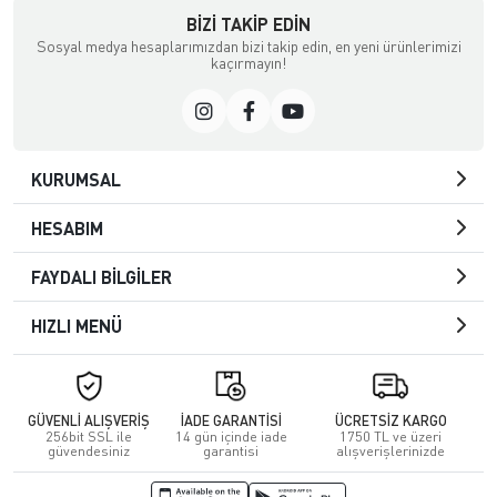
BIZI TAKIP EDIN
Sosyal medya hesaplarımızdan bizi takip edin, en yeni ürünlerimizi
kaçırmayın!
KURUMSAL
HESABIM
FAYDALI BİLGİLER
HIZLI MENÜ
GÜVENLİ ALIŞVERİŞ
İADE GARANTİSİ
ÜCRETSİZ KARGO
256bit SSL ile
14 gün içinde iade
1750 TL ve üzeri
güvendesiniz
garantisi
alışverişlerinizde