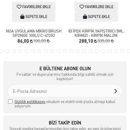
FAVORILERE EKLE
FAVORILERE EKLE
SEPETE EKLE
SEPETE EKLE
NOA UYGULAMA MİKRO BRUSH
IB İPEK KİRPİK YAPIŞTIRICI 5ML.
SPONGE 100LÜ C-47202
KIRMIZI - KİRPİK MALZM.
100,00
335,00
86,00
288,10
E BÜLTENE ABONE OLUN
Fırsatlar ve duyurularımız hakkında bilgi sahibi olmak için
kaydolun!
Gizlilik politikasını
okudum ve elektronik posta almayı kabul
ediyorum.
BIZI TAKIP EDIN
Sosyal medya hesaplarımızdan bizi takip edin, en yeni ürünlerimizi