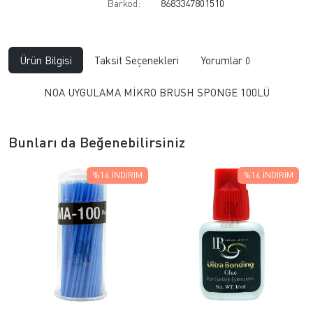
Barkod:
8683347801510
Ürün Bilgisi
Taksit Seçenekleri
Yorumlar
0
NOA UYGULAMA MİKRO BRUSH SPONGE 100LÜ
Bunları da Beğenebilirsiniz
%14
İNDIRIM
%14
İNDIRIM