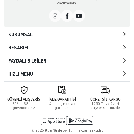
kaçırmayın!
KURUMSAL
HESABIM
FAYDALI BİLGİLER
HIZLI MENÜ
GÜVENLİ ALIŞVERİŞ
İADE GARANTİSİ
ÜCRETSİZ KARGO
256bit SSL ile
14 gün içinde iade
1750 TL ve üzeri
güvendesiniz
garantisi
alışverişlerinizde
© 2026
Kuafördepo
. Tüm hakları saklıdır.