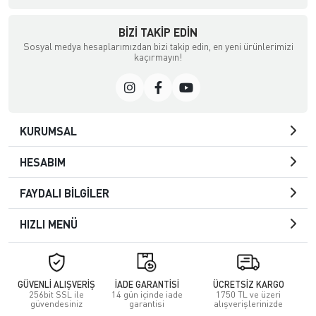
BIZI TAKIP EDIN
Sosyal medya hesaplarımızdan bizi takip edin, en yeni ürünlerimizi
kaçırmayın!
KURUMSAL
HESABIM
FAYDALI BİLGİLER
HIZLI MENÜ
GÜVENLİ ALIŞVERİŞ
İADE GARANTİSİ
ÜCRETSİZ KARGO
256bit SSL ile
14 gün içinde iade
1750 TL ve üzeri
güvendesiniz
garantisi
alışverişlerinizde