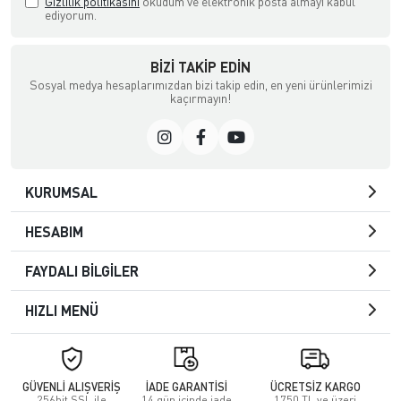
Gizlilik politikasını
okudum ve elektronik posta almayı kabul
ediyorum.
BIZI TAKIP EDIN
Sosyal medya hesaplarımızdan bizi takip edin, en yeni ürünlerimizi
kaçırmayın!
KURUMSAL
HESABIM
FAYDALI BİLGİLER
HIZLI MENÜ
GÜVENLİ ALIŞVERİŞ
İADE GARANTİSİ
ÜCRETSİZ KARGO
256bit SSL ile
14 gün içinde iade
1750 TL ve üzeri