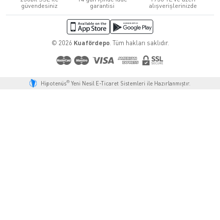
güvendesiniz
garantisi
alışverişlerinizde
© 2026
Kuafördepo
. Tüm hakları saklıdır.
®
Hipotenüs
Yeni Nesil E-Ticaret Sistemleri ile Hazırlanmıştır.