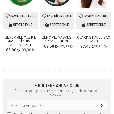
FAVORILERE EKLE
FAVORILERE EKLE
FAVORILERE EKLE
SEPETE EKLE
SEPETE EKLE
SEPETE EKLE
BLACK RED YÜZ KİL
ZENİX KİL MASKESİ
CLARİNS HAVLU SAÇ
MASKESİ 400ML.
ARGANLI 300ML.
BANDI
ALOE VERALI
125,00
90,00
107,50
77,40
100,00
86,00
E BÜLTENE ABONE OLUN
Fırsatlar ve duyurularımız hakkında bilgi sahibi olmak için
kaydolun!