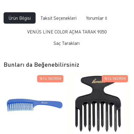
Ürün Bilgisi
Taksit Seçenekleri
Yorumlar
0
VENÜS LİNE COLOR AÇMA TARAK 9050
​Saç Tarakları
Bunları da Beğenebilirsiniz
%14
İNDIRIM
%14
İNDIRIM