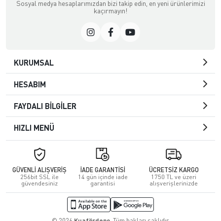
Sosyal medya hesaplarımızdan bizi takip edin, en yeni ürünlerimizi
kaçırmayın!
KURUMSAL
HESABIM
FAYDALI BİLGİLER
HIZLI MENÜ
GÜVENLİ ALIŞVERİŞ
İADE GARANTİSİ
ÜCRETSİZ KARGO
256bit SSL ile
14 gün içinde iade
1750 TL ve üzeri
güvendesiniz
garantisi
alışverişlerinizde
© 2026
Kuafördepo
. Tüm hakları saklıdır.