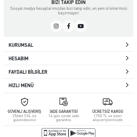
BIZI TAKIP EDIN
Sosyal medya hesaplarımızdan bizi takip edin, en yeni ürünlerimizi
kaçırmayın!
KURUMSAL
HESABIM
FAYDALI BİLGİLER
HIZLI MENÜ
GÜVENLİ ALIŞVERİŞ
İADE GARANTİSİ
ÜCRETSİZ KARGO
256bit SSL ile
14 gün içinde iade
1750 TL ve üzeri
güvendesiniz
garantisi
alışverişlerinizde